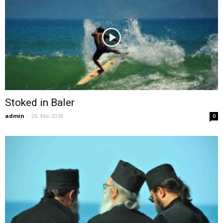
Stoked in Baler
admin
-
26. Mai 2018
0