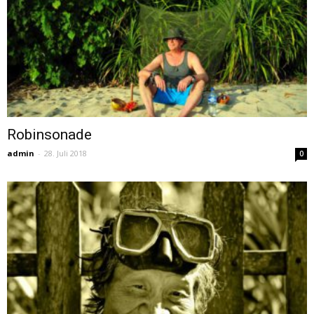
Robinsonade
admin
-
28. Juli 2018
0