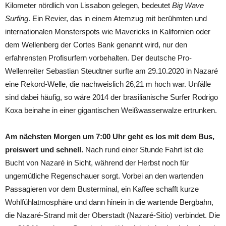
Kilometer nördlich von Lissabon gelegen, bedeutet
Big Wave
Surfing
. Ein Revier, das in einem Atemzug mit berühmten und
internationalen Monsterspots wie Mavericks in Kalifornien oder
dem Wellenberg der Cortes Bank genannt wird, nur den
erfahrensten Profisurfern vorbehalten. Der deutsche Pro-
Wellenreiter Sebastian Steudtner surfte am 29.10.2020 in Nazaré
eine Rekord-Welle, die nachweislich 26,21 m hoch war. Unfälle
sind dabei häufig, so wäre 2014 der brasilianische Surfer Rodrigo
Koxa beinahe in einer gigantischen Weißwasserwalze ertrunken.
Am nächsten Morgen um 7:00 Uhr geht es los mit dem Bus,
preiswert und schnell.
Nach rund einer Stunde Fahrt ist die
Bucht von Nazaré in Sicht, während der Herbst noch für
ungemütliche Regenschauer sorgt. Vorbei an den wartenden
Passagieren vor dem Busterminal, ein Kaffee schafft kurze
Wohlfühlatmosphäre und dann hinein in die wartende Bergbahn,
die Nazaré-Strand mit der Oberstadt (Nazaré-Sitio) verbindet. Die