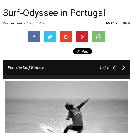
Surf-Odyssee in Portugal
Von
admin
-
15. Juni 2023
855
0
Peniche Surf Gallery
1
of 4