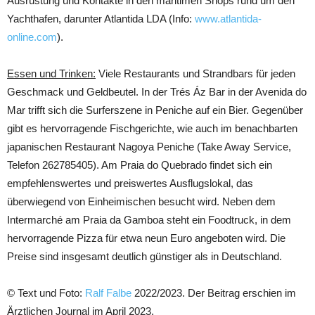
Ausrüstung und Kontakte in den maritimen Shops rund um den
Yachthafen, darunter Atlantida LDA (Info:
www.atlantida-
online.com
).
Essen und Trinken:
Viele Restaurants und Strandbars für jeden
Geschmack und Geldbeutel. In der Trés Áz Bar in der Avenida do
Mar trifft sich die Surferszene in Peniche auf ein Bier. Gegenüber
gibt es hervorragende Fischgerichte, wie auch im benachbarten
japanischen Restaurant Nagoya Peniche (Take Away Service,
Telefon 262785405). Am Praia do Quebrado findet sich ein
empfehlenswertes und preiswertes Ausflugslokal, das
überwiegend von Einheimischen besucht wird. Neben dem
Intermarché am Praia da Gamboa steht ein Foodtruck, in dem
hervorragende Pizza für etwa neun Euro angeboten wird. Die
Preise sind insgesamt deutlich günstiger als in Deutschland.
© Text und Foto:
Ralf Falbe
2022/2023. Der Beitrag erschien im
Ärztlichen Journal im April 2023.