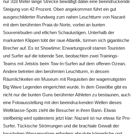
nur 318 Meter lange Strecke bewältigt dabei eine beeindruckende
Steigung von 42 Prozent. Oben angekommen führt ein gut
ausgeschilderter Rundweg zum nahen Leuchtturm von Nazaré
mit dem berühmten Praia do Norte, vorbei an bunten
Souvenirbuden und etlichen Schaulustigen. Unterhalb der
markanten Klippen tobt der raue Atlantik, türmen sich gigantische
Brecher auf. Es ist Showtime: Erwartungsvoll starren Touristen
und Surfer auf die tobende See, beobachten zwei Trainings-
Teams mit Jetskis beim Tow-In-Surfen auf dem offenen Ozean.
Andere betreten den berühmten Leuchtturm, in dessen
Räumlichkeiten ein Museum mit Requisiten der wagemutigsten
Big Wave Legenden eingerichtet wurde. In dem Gewölbe gibt es
nicht nur die bunten Guns berühmter Athleten zu bestaunen, auch
eine Fotoausstellung mit den beeindruckenden Wellen dieses
Weltklasse-Spots zieht die Besucher in ihren Bann. Etwas
steifbeinig wird spätestens jetzt klar: Nazaré ist nur etwas für Pro-
Surfer. Tückische Strömungen und die brachiale Gewalt der
haushohen Wasserwalzen erfordern absolute körperliche und