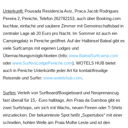
Unterkunft:
Pousada Residencia Aviz, Praca Jacob Rodrigues
Pereira 2, Peniche, Telefon 262782153, auch über Booking.com
buchbar, einfache und saubere Zimmer mit Gemeinschaftsbad in
zentraler Lage ab 20 Euro pro Nacht. Im Sommer ist auch ein
Campingplatz in Peniche geöffnet. Auf der Halbinsel Baleal gibt es
viele Surfcamps mit eigenen Lodges und
Übernachtungsmöglichkeiten (Info:
www.BalealSurfcamp.com
oder
www.SurfersLodgePeniche.com
). WOTELS HUB bietet
auch in Peniche Unterkünfte jeder Art für kontaktfreudige
Reisende und Surfer:
www.wotelshub.com
.
Surfen:
Verleih von Surfboard/Boogieboard und Neoprenanzug
fast überall für 15,- Euro halbtags. Am Praia da Gamboa gibt es
zwei Surfshops, um sich mit Wachs, neuen Finnen oder T-Shirts
einzudecken. Der bekannteste Spot heißt „Supertubos“ mit einer
schnellen, hohlen Welle am Praia Molhe Leste und ist den